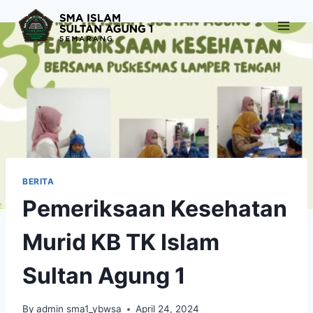
Skip
to
content
BERITA
Pemeriksaan Kesehatan
Murid KB TK Islam
Sultan Agung 1
By
admin sma1_ybwsa
April 24, 2024